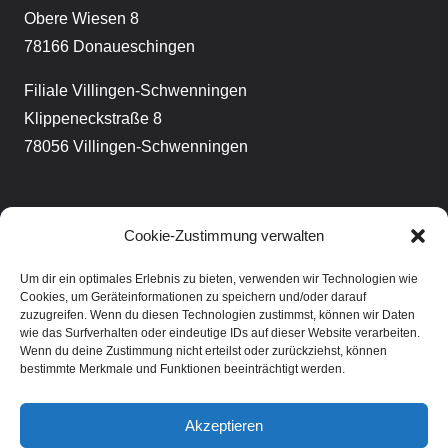
Obere Wiesen 8
78166 Donaueschingen
Filiale Villingen-Schwenningen
Klippeneckstraße 8
78056 Villingen-Schwenningen
Mäder Bau GmbH
Cookie-Zustimmung verwalten
Tel. 07720 / 30124-0
Um dir ein optimales Erlebnis zu bieten, verwenden wir Technologien wie
info@maeder-steine.de
Cookies, um Geräteinformationen zu speichern und/oder darauf
zuzugreifen. Wenn du diesen Technologien zustimmst, können wir Daten
Hauptniederlassung
wie das Surfverhalten oder eindeutige IDs auf dieser Website verarbeiten.
Wenn du deine Zustimmung nicht erteilst oder zurückziehst, können
Klippeneckstraße 8
bestimmte Merkmale und Funktionen beeinträchtigt werden.
78056 Villingen-Schwenningen
Akzeptieren
Filiale Donaueschingen