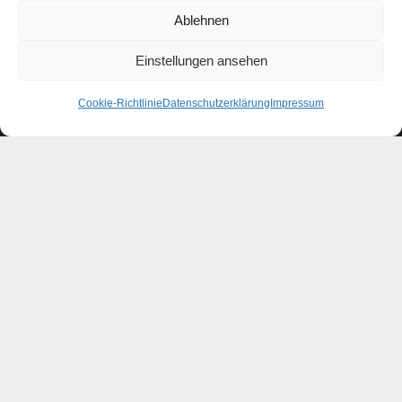
Obere Wiesen 8
Ablehnen
78166 Donaueschingen
Einstellungen ansehen
Service Links
Cookie-Richtlinie
Datenschutzerklärung
Impressum
Kontakt
Impressum
Datenschutz
AGB